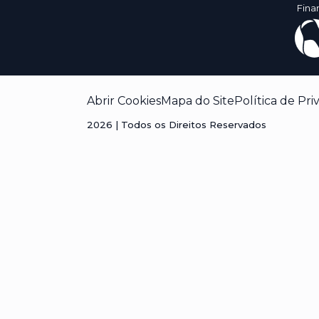
Fina
Abrir Cookies
Mapa do Site
Política de Pri
2026
| Todos os Direitos Reservados
Visão geral da privacidade
Este site usa cookies para melhorar a sua experiência
cookies que são categorizados como necessários são
essenciais para o funcionamento das funcionalidades
terceiros que nos ajudam a analisar e entender como v
armazenados no seu navegador apenas com o seu c
cancelar esses cookies. Porém, a desativação de algu
experiência de navegação.