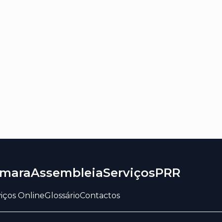
mara
Assembleia
Serviços
PRR
iços Online
Glossário
Contactos