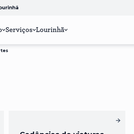
Lourinhã
o
Serviços
Lourinhã
rtes