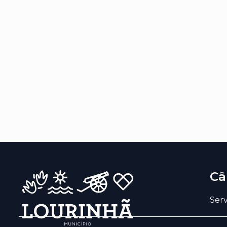
Câ
Serv