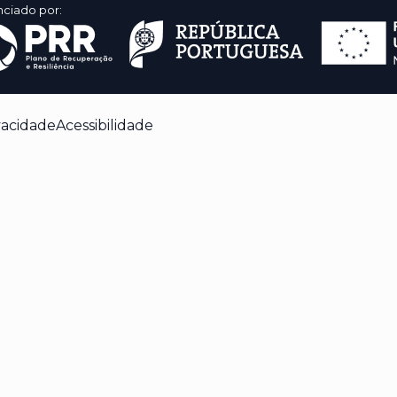
nciado por:
vacidade
Acessibilidade
 enquanto navega pelo site. Destes cookies, os
 armazenados no seu navegador, pois são
 básicas do site. Também usamos cookies de
ocê utiliza este site. Esses cookies serão
onsentimento. Você também tem a opção de
ns desses cookies pode afetar a sua