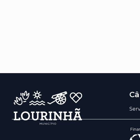
Câ
Serv
Fina