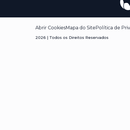
Abrir Cookies
Mapa do Site
Política de Pri
2026
| Todos os Direitos Reservados
Visão geral da privacidade
Este site usa cookies para melhorar a sua experiência
cookies que são categorizados como necessários são
essenciais para o funcionamento das funcionalidades
terceiros que nos ajudam a analisar e entender como v
armazenados no seu navegador apenas com o seu c
cancelar esses cookies. Porém, a desativação de algu
experiência de navegação.