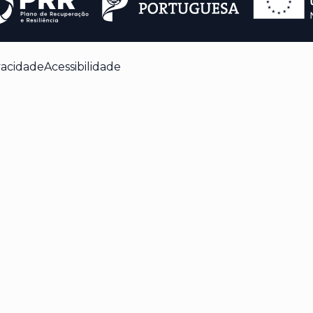
vacidade
Acessibilidade
 enquanto navega pelo site. Destes cookies, os
 armazenados no seu navegador, pois são
 básicas do site. Também usamos cookies de
ocê utiliza este site. Esses cookies serão
onsentimento. Você também tem a opção de
ns desses cookies pode afetar a sua