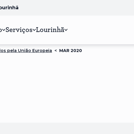
Lourinhã
o
Serviços
Lourinhã
dos pela União Europeia
<
MAR 2020