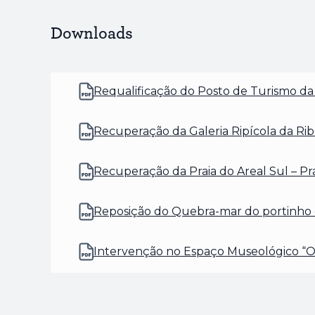
Downloads
Requalificação do Posto de Turismo da 
(abre num novo separador)
Recuperação da Galeria Ripícola da Rib
(abre num novo separador)
Recuperação da Praia do Areal Sul – Pra
(abre num novo separador)
Reposição do Quebra-mar do portinho 
(abre num novo separador)
Intervenção no Espaço Museológico “O
(abre num novo separador)