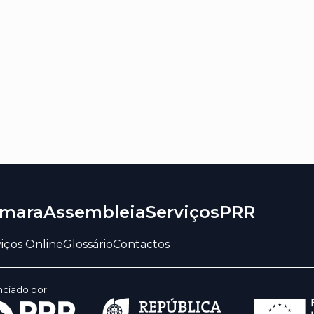
mara
Assembleia
Serviços
PRR
iços Online
Glossário
Contactos
nciado por: