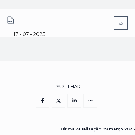
(abre num novo separador)
Conceção e Implementação
de sistema de controlo e
17 - 07 - 2023
Redução de Perdas na rede
de distribuição e adução de
água da Câmara Municipal da
Lourinhã
PARTILHAR
Última Atualização
09 março 2026