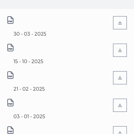
(abre num novo separador)
Criação de Acessibilidade do
Site Autárquico do Município
30 - 03 - 2025
da Lourinhã
(abre num novo separador)
Intervenção na UCSP
Lourinhã
15 - 10 - 2025
(abre num novo separador)
Reabilitação e Ampliação da
Escola Secundária Dr. João
21 - 02 - 2025
Manuel da Costa Delgado
(abre num novo separador)
Acessibilidades Posto de
Turismo da Lourinhã
03 - 01 - 2025
(abre num novo separador)