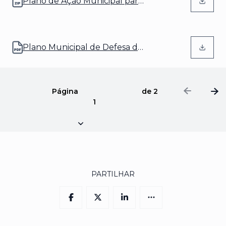
Plano de Ação Municipal para
(abre num novo separador)
o PERSU 2030
Plano Municipal de Defesa da
(abre num novo separador)
Floresta Contra Incêndios
2020-2029
Página
de
2
1
PARTILHAR