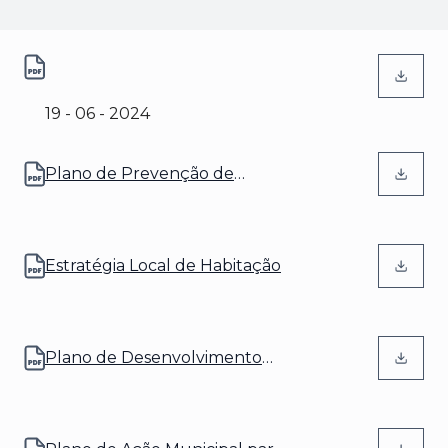
(abre num novo separador)
Plano Estratégico da
Lourinhã 2020-2030
19 - 06 - 2024
Plano de Prevenção de
(abre num novo separador)
Gestão de Riscos de
Corrupção e Infrações
Conexas
Estratégia Local de Habitação
(abre num novo separador)
Plano de Desenvolvimento
(abre num novo separador)
Social 2025-2030