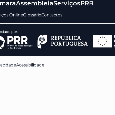
mara
Assembleia
Serviços
PRR
iços Online
Glossário
Contactos
nciado por:
vacidade
Acessibilidade
 enquanto navega pelo site. Destes cookies, os
 armazenados no seu navegador, pois são