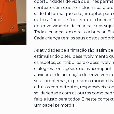
oportunidades de vida que lhes permita
contextos em que se incluem, para pr
si, de tal forma que estejam aptos para
outros. Poder-se-á dizer que o brinca
desenvolvimento da criança e dos sujei
Toda a criança tem direito a brincar. El
Cada criança tem os seus gostos própri
As atividades de animação são, assim de
estimulando o seu desenvolvimento quer
os aspetos, contribui para o desenvolvi
e alegres, sensações que as acompanham
atividades de animação desenvolvem a c
seus problemas, exploram o mundo físi
adultos competentes, responsáveis, soci
solidariedade com os outros como ped
feliz e justo para todos. É neste cont
um papel primordial…