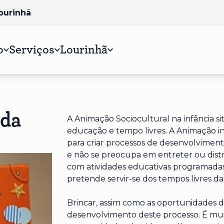
Lourinhã
o
Serviços
Lourinhã
ada
A Animação Sociocultural na infância s
educação e tempo livres. A Animação inf
para criar processos de desenvolvimento
e não se preocupa em entreter ou distra
com atividades educativas programadas
pretende servir-se dos tempos livres das
Brincar, assim como as oportunidades
desenvolvimento deste processo. É mui